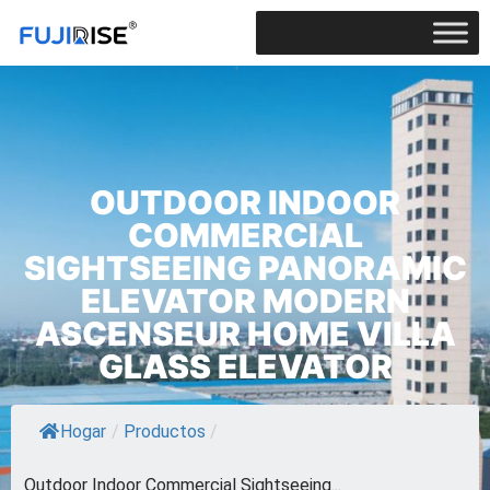
OUTDOOR INDOOR
COMMERCIAL
SIGHTSEEING PANORAMIC
ELEVATOR MODERN
ASCENSEUR HOME VILLA
GLASS ELEVATOR
Hogar
/
Productos
/
Outdoor Indoor Commercial Sightseeing...