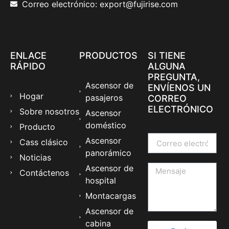
Correo electrónico: export@fujirise.com
ENLACE
PRODUCTOS
SI TIENE
RÁPIDO
ALGUNA
PREGUNTA,
Ascensor de
ENVÍENOS UN
Hogar
pasajeros
CORREO
ELECTRÓNICO
Sobre nosotros
Ascensor
doméstico
Producto
Ascensor
Cass clásico
panorámico
Noticias
Ascensor de
Contáctenos
hospital
Montacargas
Ascensor de
cabina