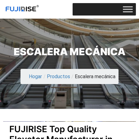
ESCALERA MECÁNICA
Hogar
/
Productos
/
Escalera mecánica
FUJIRISE Top Quality