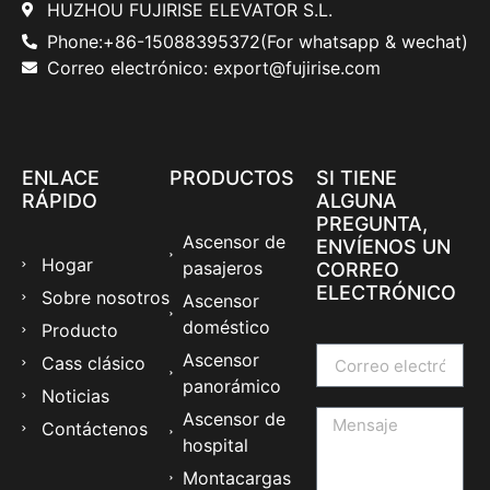
HUZHOU FUJIRISE ELEVATOR S.L.
Phone:+86-15088395372(For whatsapp & wechat)
Correo electrónico: export@fujirise.com
ENLACE
PRODUCTOS
SI TIENE
RÁPIDO
ALGUNA
PREGUNTA,
Ascensor de
ENVÍENOS UN
Hogar
pasajeros
CORREO
ELECTRÓNICO
Sobre nosotros
Ascensor
doméstico
Producto
Ascensor
Cass clásico
panorámico
Noticias
Ascensor de
Contáctenos
hospital
Montacargas