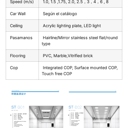
Speed (m/s)
1.0, 1.5 ,1.75, 2.0, 2.5，3，4，6 , 8
Car Wall
Según el catálogo
Ceiling
Acrylic lighting plate, LED light
Pasamanos
Hairline/Mirror stainless steel flat/round
type
Flooring
PVC, Marble,Vitrified brick
Cop
Integrated COP, Surface mounted COP,
Touch free COP