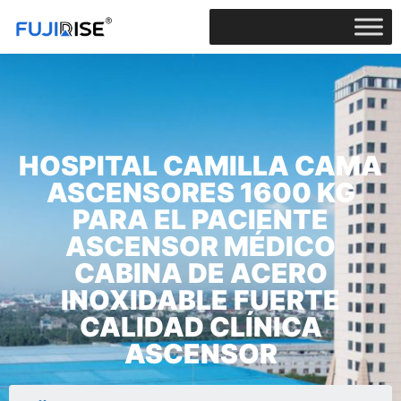
HOSPITAL CAMILLA CAMA
ASCENSORES 1600 KG
PARA EL PACIENTE
ASCENSOR MÉDICO
CABINA DE ACERO
INOXIDABLE FUERTE
CALIDAD CLÍNICA
ASCENSOR