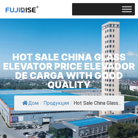
HOT SALE CHINA GLASS
ELEVATOR PRICE ELEVADOR
DE CARGA WITH GOOD
QUALITY
Дом
/
Продукция
/
Hot Sale China Glass...