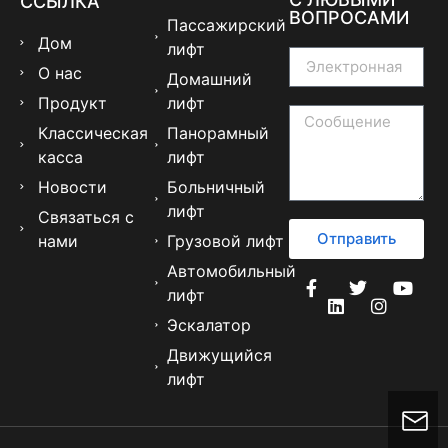
ССЫЛКА
ВОПРОСАМИ
Пассажирский
Дом
лифт
О нас
Домашний
Продукт
лифт
Классическая
Панорамный
касса
лифт
Новости
Больничный
лифт
Связаться с
Отправить
нами
Грузовой лифт
Автомобильный
лифт
Эскалатор
Движущийся
лифт