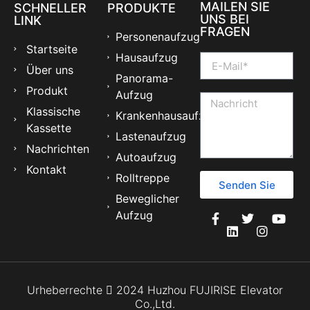
MAILEN SIE
SCHNELLER
PRODUKTE
UNS BEI
LINK
FRAGEN
Personenaufzug
Startseite
Hausaufzug
Über uns
Panorama-
Produkt
Aufzug
Klassische
Krankenhausaufzug
Kassette
Lastenaufzug
Nachrichten
Autoaufzug
Kontakt
Rolltreppe
Senden Sie
Beweglicher
Aufzug
Urheberrechte  2024 Huzhou FUJIRISE Elevator
Co.,Ltd.