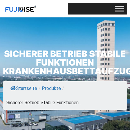
SICHERER BETRIEB STABILE
FUNKTIONEN
KRANKENHAUSBETTAUFZU
Startseite
/
Produkte
/
Sicherer Betrieb Stabile Funktionen...