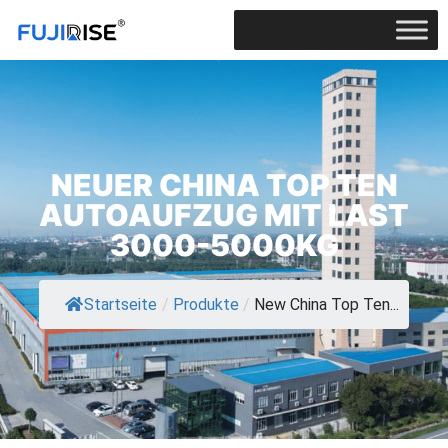
NEUER CHINA TOP TEN
AUTOAUFZUG MIT LAST
3000-5000KG
Startseite
/
Produkte
/
New China Top Ten...