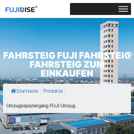
FAHRSTEIG FUJI FAHRSTEIG
FAHRSTEIG ZUM
EINKAUFEN
Startseite
/
Produkte
/
Umzugsspaziergang FUJI Umzug...