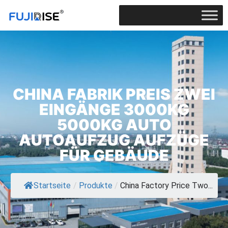
CHINA FABRIK PREIS ZWEI
EINGÄNGE 3000KG
5000KG AUTO
AUTOAUFZUG AUFZÜGE
FÜR GEBÄUDE
Startseite
/
Produkte
/
China Factory Price Two...