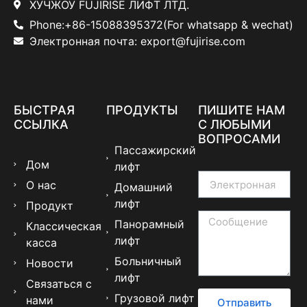
ХУЧЖОУ FUJIRISE ЛИФТ ЛТД.
Phone:+86-15088395372(For whatsapp & wechat)
Электронная почта: export@fujirise.com
БЫСТРАЯ
ПРОДУКТЫ
ПИШИТЕ НАМ
ССЫЛКА
С ЛЮБЫМИ
ВОПРОСАМИ
Пассажирский
Дом
лифт
О нас
Домашний
лифт
Продукт
Панорамный
Классическая
лифт
касса
Больничный
Новости
лифт
Связаться с
Грузовой лифт
нами
Отправить