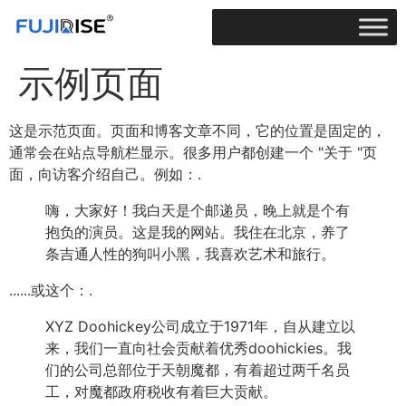
示例页面
这是示范页面。页面和博客文章不同，它的位置是固定的，
通常会在站点导航栏显示。很多用户都创建一个 "关于 "页
面，向访客介绍自己。例如：.
嗨，大家好！我白天是个邮递员，晚上就是个有
抱负的演员。这是我的网站。我住在北京，养了
条吉通人性的狗叫小黑，我喜欢艺术和旅行。
......或这个：.
XYZ Doohickey公司成立于1971年，自从建立以
来，我们一直向社会贡献着优秀doohickies。我
们的公司总部位于天朝魔都，有着超过两千名员
工，对魔都政府税收有着巨大贡献。