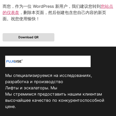
而您，作为一位 WordPress 新用户，我们建议您转到
您站点
的仪表盘
，删除本页面，然后创建包含您自己内容的新页
面。祝您使用愉快！
Download QR
Мы специализируемся на исследованиях,
разработка и производство
Лифты и эскалаторы. Мы
Мы стремимся предоставить нашим клиентам
высочайшее качество по конкурентоспособной
цене.